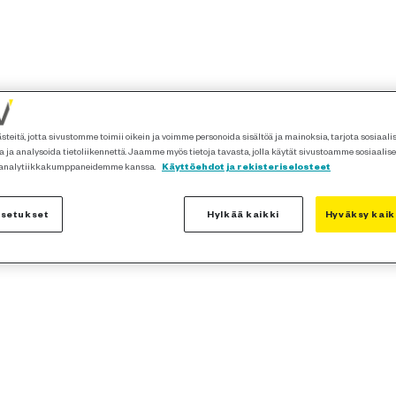
teitä, jotta sivustomme toimii oikein ja voimme personoida sisältöä ja mainoksia, tarjota sosiaal
 ja analysoida tietoliikennettä. Jaamme myös tietoja tavasta, jolla käytät sivustoamme sosiaalis
 analytiikkakumppaneidemme kanssa.
Käyttöehdot ja rekisteriselosteet
asetukset
Hylkää kaikki
Hyväksy kaik