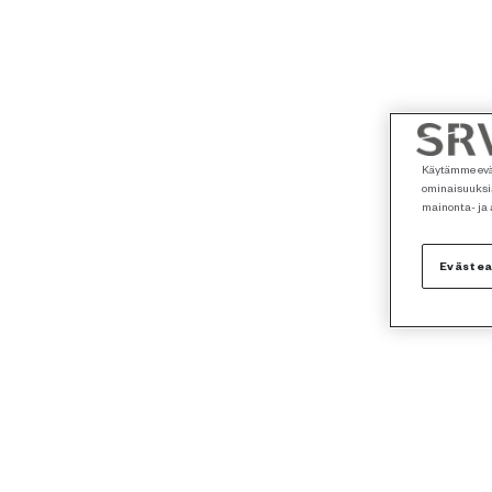
Käytämme eväs
ominaisuuksia
mainonta- ja
Eväste