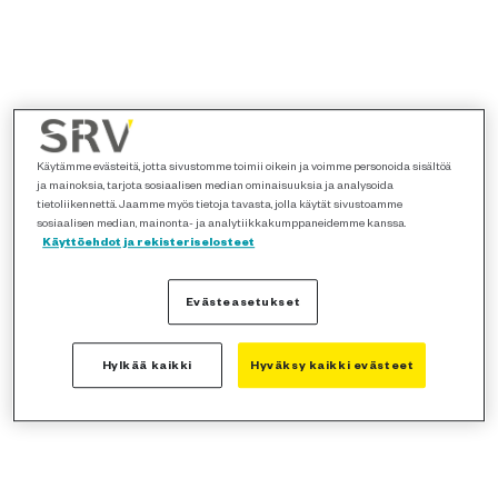
Käytämme evästeitä, jotta sivustomme toimii oikein ja voimme personoida sisältöä
ja mainoksia, tarjota sosiaalisen median ominaisuuksia ja analysoida
tietoliikennettä. Jaamme myös tietoja tavasta, jolla käytät sivustoamme
sosiaalisen median, mainonta- ja analytiikkakumppaneidemme kanssa.
Käyttöehdot ja rekisteriselosteet
Evästeasetukset
Hylkää kaikki
Hyväksy kaikki evästeet