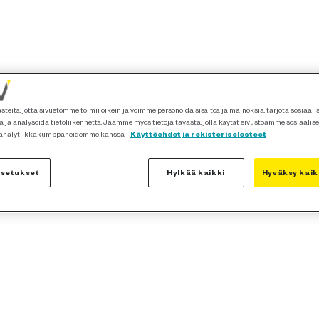
teitä, jotta sivustomme toimii oikein ja voimme personoida sisältöä ja mainoksia, tarjota sosiaal
 ja analysoida tietoliikennettä. Jaamme myös tietoja tavasta, jolla käytät sivustoamme sosiaalis
 analytiikkakumppaneidemme kanssa.
Käyttöehdot ja rekisteriselosteet
asetukset
Hylkää kaikki
Hyväksy kaik