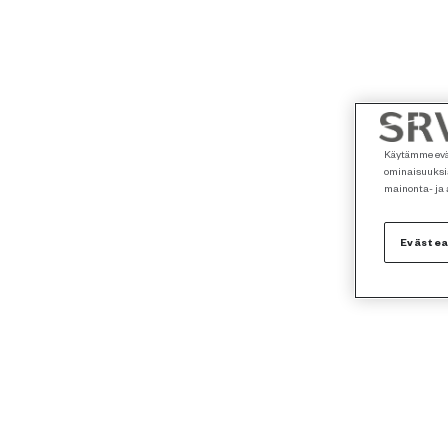
Käytämme eväs
ominaisuuksia
mainonta- ja
Eväste