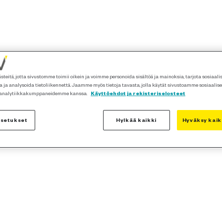
teitä, jotta sivustomme toimii oikein ja voimme personoida sisältöä ja mainoksia, tarjota sosiaal
 ja analysoida tietoliikennettä. Jaamme myös tietoja tavasta, jolla käytät sivustoamme sosiaalis
 analytiikkakumppaneidemme kanssa.
Käyttöehdot ja rekisteriselosteet
asetukset
Hylkää kaikki
Hyväksy kaik