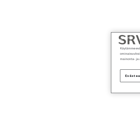
Käytämme eväs
ominaisuuksia
mainonta- ja
Eväste