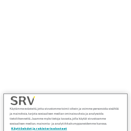
Käytämme evästeitä, jotta sivustomme toimii oikein ja voimme personoida sisältöä
ja mainoksia, tarjota sosiaalisen median ominaisuuksia ja analysoida
tietoliikennettä. Jaamme myös tietoja tavasta, jolla käytät sivustoamme
sosiaalisen median, mainonta- ja analytiikkakumppaneidemme kanssa.
Käyttöehdot ja rekisteriselosteet