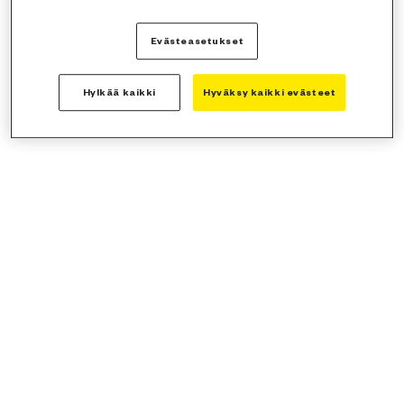
Evästeasetukset
Hylkää kaikki
Hyväksy kaikki evästeet