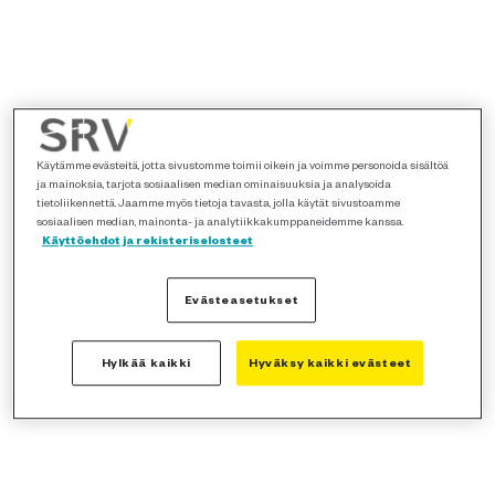
Käytämme evästeitä, jotta sivustomme toimii oikein ja voimme personoida sisältöä
ja mainoksia, tarjota sosiaalisen median ominaisuuksia ja analysoida
tietoliikennettä. Jaamme myös tietoja tavasta, jolla käytät sivustoamme
sosiaalisen median, mainonta- ja analytiikkakumppaneidemme kanssa.
Käyttöehdot ja rekisteriselosteet
Evästeasetukset
Hylkää kaikki
Hyväksy kaikki evästeet