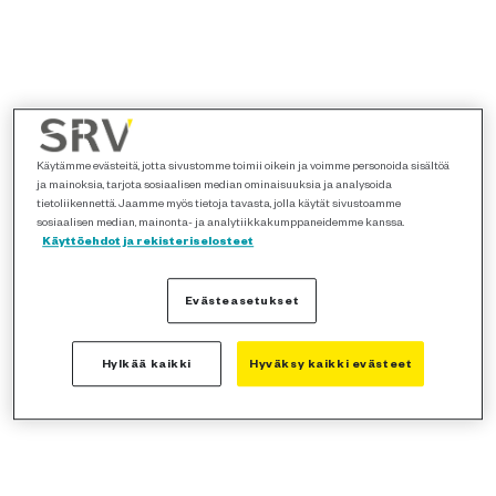
Käytämme evästeitä, jotta sivustomme toimii oikein ja voimme personoida sisältöä
ja mainoksia, tarjota sosiaalisen median ominaisuuksia ja analysoida
tietoliikennettä. Jaamme myös tietoja tavasta, jolla käytät sivustoamme
sosiaalisen median, mainonta- ja analytiikkakumppaneidemme kanssa.
Käyttöehdot ja rekisteriselosteet
Evästeasetukset
Hylkää kaikki
Hyväksy kaikki evästeet