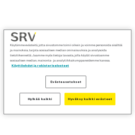
Käytämme evästeitä, jotta sivustomme toimii oikein ja voimme personoida sisältöä
ja mainoksia, tarjota sosiaalisen median ominaisuuksia ja analysoida
tietoliikennettä. Jaamme myös tietoja tavasta, jolla käytät sivustoamme
sosiaalisen median, mainonta- ja analytiikkakumppaneidemme kanssa.
Käyttöehdot ja rekisteriselosteet
Evästeasetukset
Hylkää kaikki
Hyväksy kaikki evästeet