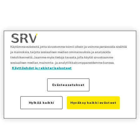
Käytämme evästeitä, jotta sivustomme toimii oikein ja voimme personoida sisältöä
ja mainoksia, tarjota sosiaalisen median ominaisuuksia ja analysoida
tietoliikennettä. Jaamme myös tietoja tavasta, jolla käytät sivustoamme
sosiaalisen median, mainonta- ja analytiikkakumppaneidemme kanssa.
Käyttöehdot ja rekisteriselosteet
Evästeasetukset
Hylkää kaikki
Hyväksy kaikki evästeet