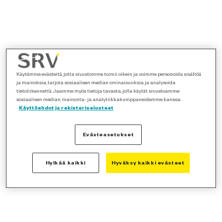
Käytämme evästeitä, jotta sivustomme toimii oikein ja voimme personoida sisältöä
ja mainoksia, tarjota sosiaalisen median ominaisuuksia ja analysoida
tietoliikennettä. Jaamme myös tietoja tavasta, jolla käytät sivustoamme
sosiaalisen median, mainonta- ja analytiikkakumppaneidemme kanssa.
Käyttöehdot ja rekisteriselosteet
Evästeasetukset
Hylkää kaikki
Hyväksy kaikki evästeet