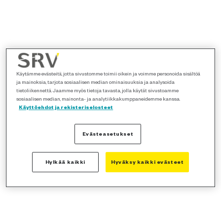
Käytämme evästeitä, jotta sivustomme toimii oikein ja voimme personoida sisältöä
ja mainoksia, tarjota sosiaalisen median ominaisuuksia ja analysoida
tietoliikennettä. Jaamme myös tietoja tavasta, jolla käytät sivustoamme
sosiaalisen median, mainonta- ja analytiikkakumppaneidemme kanssa.
Käyttöehdot ja rekisteriselosteet
Evästeasetukset
Hylkää kaikki
Hyväksy kaikki evästeet