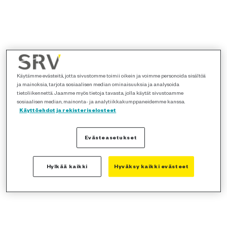
Käytämme evästeitä, jotta sivustomme toimii oikein ja voimme personoida sisältöä
ja mainoksia, tarjota sosiaalisen median ominaisuuksia ja analysoida
tietoliikennettä. Jaamme myös tietoja tavasta, jolla käytät sivustoamme
sosiaalisen median, mainonta- ja analytiikkakumppaneidemme kanssa.
Käyttöehdot ja rekisteriselosteet
Evästeasetukset
Hylkää kaikki
Hyväksy kaikki evästeet