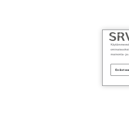
Käytämme eväs
ominaisuuksia
mainonta- ja
Eväste