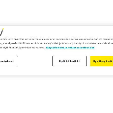
teitä, jotta sivustomme toimii oikein ja voimme personoida sisältöä ja mainoksia, tarjota sosiaal
 ja analysoida tietoliikennettä. Jaamme myös tietoja tavasta, jolla käytät sivustoamme sosiaalis
 analytiikkakumppaneidemme kanssa.
Käyttöehdot ja rekisteriselosteet
asetukset
Hylkää kaikki
Hyväksy kaik