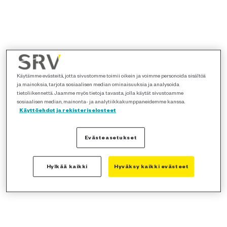
Käytämme evästeitä, jotta sivustomme toimii oikein ja voimme personoida sisältöä
ja mainoksia, tarjota sosiaalisen median ominaisuuksia ja analysoida
tietoliikennettä. Jaamme myös tietoja tavasta, jolla käytät sivustoamme
sosiaalisen median, mainonta- ja analytiikkakumppaneidemme kanssa.
Käyttöehdot ja rekisteriselosteet
Evästeasetukset
Hylkää kaikki
Hyväksy kaikki evästeet