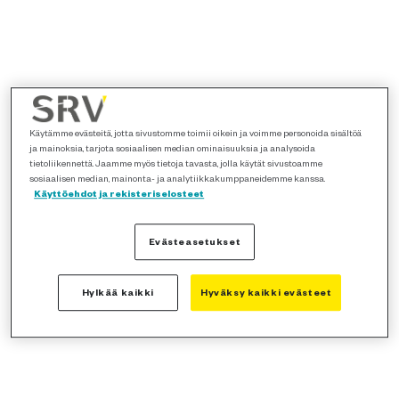
Käytämme evästeitä, jotta sivustomme toimii oikein ja voimme personoida sisältöä
ja mainoksia, tarjota sosiaalisen median ominaisuuksia ja analysoida
tietoliikennettä. Jaamme myös tietoja tavasta, jolla käytät sivustoamme
sosiaalisen median, mainonta- ja analytiikkakumppaneidemme kanssa.
Käyttöehdot ja rekisteriselosteet
Evästeasetukset
Hylkää kaikki
Hyväksy kaikki evästeet