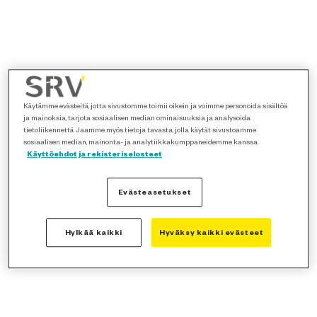
Käytämme evästeitä, jotta sivustomme toimii oikein ja voimme personoida sisältöä
ja mainoksia, tarjota sosiaalisen median ominaisuuksia ja analysoida
tietoliikennettä. Jaamme myös tietoja tavasta, jolla käytät sivustoamme
sosiaalisen median, mainonta- ja analytiikkakumppaneidemme kanssa.
Käyttöehdot ja rekisteriselosteet
Evästeasetukset
Hylkää kaikki
Hyväksy kaikki evästeet