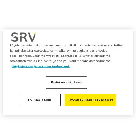
Käytämme evästeitä, jotta sivustomme toimii oikein ja voimme personoida sisältöä
ja mainoksia, tarjota sosiaalisen median ominaisuuksia ja analysoida
tietoliikennettä. Jaamme myös tietoja tavasta, jolla käytät sivustoamme
sosiaalisen median, mainonta- ja analytiikkakumppaneidemme kanssa.
Käyttöehdot ja rekisteriselosteet
Evästeasetukset
Hylkää kaikki
Hyväksy kaikki evästeet