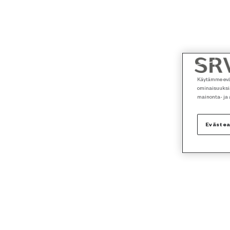
Käytämme eväs
ominaisuuksia
mainonta- ja
Eväste