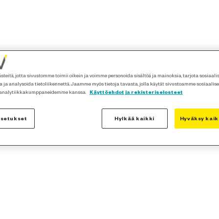
teitä, jotta sivustomme toimii oikein ja voimme personoida sisältöä ja mainoksia, tarjota sosiaal
 ja analysoida tietoliikennettä. Jaamme myös tietoja tavasta, jolla käytät sivustoamme sosiaalis
 analytiikkakumppaneidemme kanssa.
Käyttöehdot ja rekisteriselosteet
asetukset
Hylkää kaikki
Hyväksy kaik