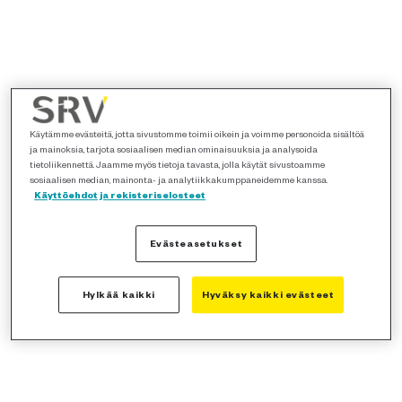
Käytämme evästeitä, jotta sivustomme toimii oikein ja voimme personoida sisältöä
ja mainoksia, tarjota sosiaalisen median ominaisuuksia ja analysoida
tietoliikennettä. Jaamme myös tietoja tavasta, jolla käytät sivustoamme
sosiaalisen median, mainonta- ja analytiikkakumppaneidemme kanssa.
Käyttöehdot ja rekisteriselosteet
Evästeasetukset
Hylkää kaikki
Hyväksy kaikki evästeet