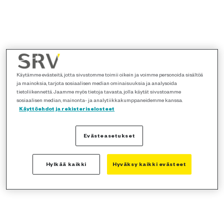
Käytämme evästeitä, jotta sivustomme toimii oikein ja voimme personoida sisältöä
ja mainoksia, tarjota sosiaalisen median ominaisuuksia ja analysoida
tietoliikennettä. Jaamme myös tietoja tavasta, jolla käytät sivustoamme
sosiaalisen median, mainonta- ja analytiikkakumppaneidemme kanssa.
Käyttöehdot ja rekisteriselosteet
Evästeasetukset
Hylkää kaikki
Hyväksy kaikki evästeet