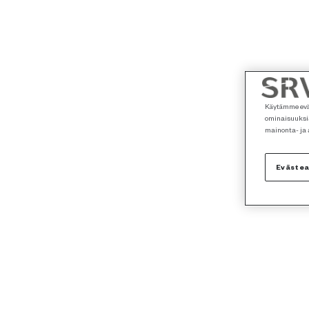
Käytämme eväs
ominaisuuksia
mainonta- ja
Eväste