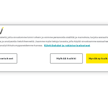
teitä, jotta sivustomme toimii oikein ja voimme personoida sisältöä ja mainoksia, tarjota sosiaal
 ja analysoida tietoliikennettä. Jaamme myös tietoja tavasta, jolla käytät sivustoamme sosiaalis
 analytiikkakumppaneidemme kanssa.
Käyttöehdot ja rekisteriselosteet
asetukset
Hylkää kaikki
Hyväksy kaik