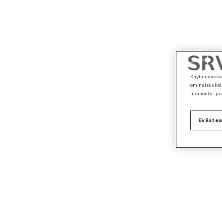
Käytämme eväs
ominaisuuksia
mainonta- ja
Eväste