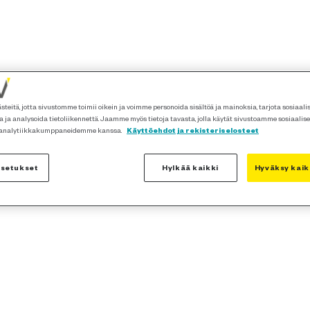
teitä, jotta sivustomme toimii oikein ja voimme personoida sisältöä ja mainoksia, tarjota sosiaal
 ja analysoida tietoliikennettä. Jaamme myös tietoja tavasta, jolla käytät sivustoamme sosiaalis
 analytiikkakumppaneidemme kanssa.
Käyttöehdot ja rekisteriselosteet
asetukset
Hylkää kaikki
Hyväksy kaik