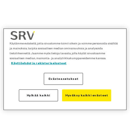
Käytämme evästeitä, jotta sivustomme toimii oikein ja voimme personoida sisältöä
ja mainoksia, tarjota sosiaalisen median ominaisuuksia ja analysoida
tietoliikennettä. Jaamme myös tietoja tavasta, jolla käytät sivustoamme
sosiaalisen median, mainonta- ja analytiikkakumppaneidemme kanssa.
Käyttöehdot ja rekisteriselosteet
Evästeasetukset
Hylkää kaikki
Hyväksy kaikki evästeet