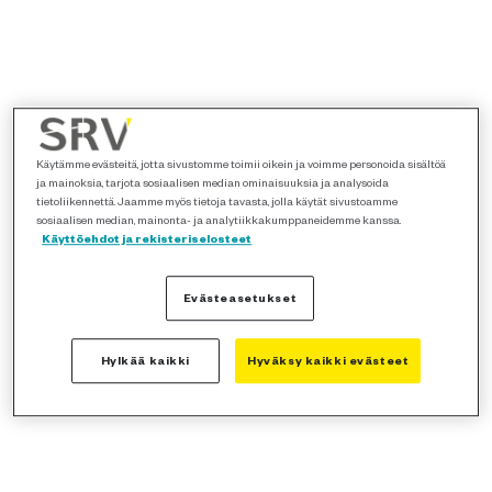
Käytämme evästeitä, jotta sivustomme toimii oikein ja voimme personoida sisältöä
ja mainoksia, tarjota sosiaalisen median ominaisuuksia ja analysoida
tietoliikennettä. Jaamme myös tietoja tavasta, jolla käytät sivustoamme
sosiaalisen median, mainonta- ja analytiikkakumppaneidemme kanssa.
Käyttöehdot ja rekisteriselosteet
Evästeasetukset
Hylkää kaikki
Hyväksy kaikki evästeet