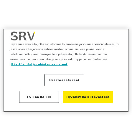
Käytämme evästeitä, jotta sivustomme toimii oikein ja voimme personoida sisältöä
ja mainoksia, tarjota sosiaalisen median ominaisuuksia ja analysoida
tietoliikennettä. Jaamme myös tietoja tavasta, jolla käytät sivustoamme
sosiaalisen median, mainonta- ja analytiikkakumppaneidemme kanssa.
Käyttöehdot ja rekisteriselosteet
Evästeasetukset
Hylkää kaikki
Hyväksy kaikki evästeet