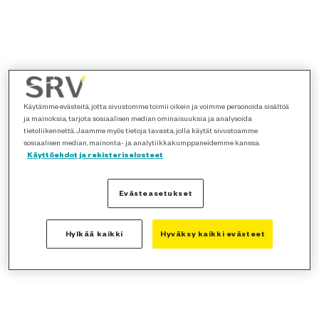
Käytämme evästeitä, jotta sivustomme toimii oikein ja voimme personoida sisältöä
ja mainoksia, tarjota sosiaalisen median ominaisuuksia ja analysoida
tietoliikennettä. Jaamme myös tietoja tavasta, jolla käytät sivustoamme
sosiaalisen median, mainonta- ja analytiikkakumppaneidemme kanssa.
Käyttöehdot ja rekisteriselosteet
Evästeasetukset
Hylkää kaikki
Hyväksy kaikki evästeet