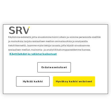
Käytämme evästeitä, jotta sivustomme toimii oikein ja voimme personoida sisältöä
ja mainoksia, tarjota sosiaalisen median ominaisuuksia ja analysoida
tietoliikennettä. Jaamme myös tietoja tavasta, jolla käytät sivustoamme
sosiaalisen median, mainonta- ja analytiikkakumppaneidemme kanssa.
Käyttöehdot ja rekisteriselosteet
Evästeasetukset
Hylkää kaikki
Hyväksy kaikki evästeet