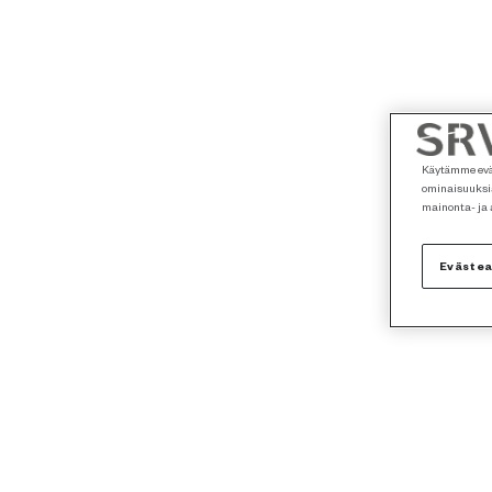
Käytämme eväs
ominaisuuksia
mainonta- ja
Eväste