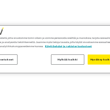
teitä, jotta sivustomme toimii oikein ja voimme personoida sisältöä ja mainoksia, tarjota sosiaal
 ja analysoida tietoliikennettä. Jaamme myös tietoja tavasta, jolla käytät sivustoamme sosiaalis
 analytiikkakumppaneidemme kanssa.
Käyttöehdot ja rekisteriselosteet
asetukset
Hylkää kaikki
Hyväksy kaik