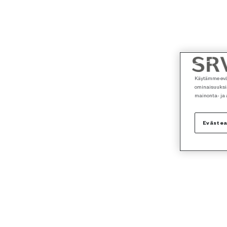
Käytämme eväs
ominaisuuksia
mainonta- ja
Eväste