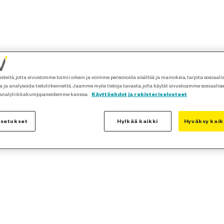
teitä, jotta sivustomme toimii oikein ja voimme personoida sisältöä ja mainoksia, tarjota sosiaal
 ja analysoida tietoliikennettä. Jaamme myös tietoja tavasta, jolla käytät sivustoamme sosiaalis
 analytiikkakumppaneidemme kanssa.
Käyttöehdot ja rekisteriselosteet
asetukset
Hylkää kaikki
Hyväksy kaik