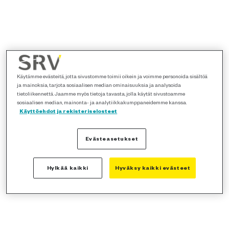
Käytämme evästeitä, jotta sivustomme toimii oikein ja voimme personoida sisältöä
ja mainoksia, tarjota sosiaalisen median ominaisuuksia ja analysoida
tietoliikennettä. Jaamme myös tietoja tavasta, jolla käytät sivustoamme
sosiaalisen median, mainonta- ja analytiikkakumppaneidemme kanssa.
Käyttöehdot ja rekisteriselosteet
Evästeasetukset
Hylkää kaikki
Hyväksy kaikki evästeet