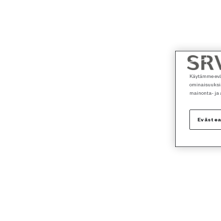
Käytämme eväs
ominaisuuksia
mainonta- ja
Eväste