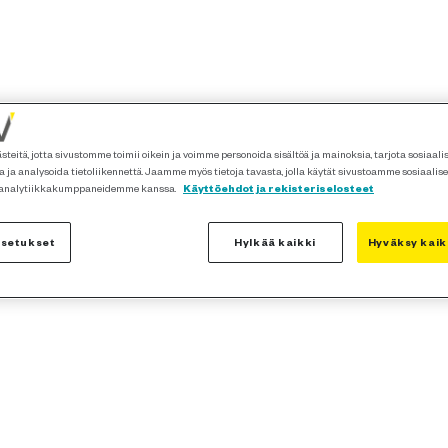
teitä, jotta sivustomme toimii oikein ja voimme personoida sisältöä ja mainoksia, tarjota sosiaal
 ja analysoida tietoliikennettä. Jaamme myös tietoja tavasta, jolla käytät sivustoamme sosiaalis
 analytiikkakumppaneidemme kanssa.
Käyttöehdot ja rekisteriselosteet
asetukset
Hylkää kaikki
Hyväksy kaik