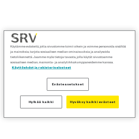
Käytämme evästeitä, jotta sivustomme toimii oikein ja voimme personoida sisältöä
ja mainoksia, tarjota sosiaalisen median ominaisuuksia ja analysoida
tietoliikennettä. Jaamme myös tietoja tavasta, jolla käytät sivustoamme
sosiaalisen median, mainonta- ja analytiikkakumppaneidemme kanssa.
Käyttöehdot ja rekisteriselosteet
Evästeasetukset
Hylkää kaikki
Hyväksy kaikki evästeet