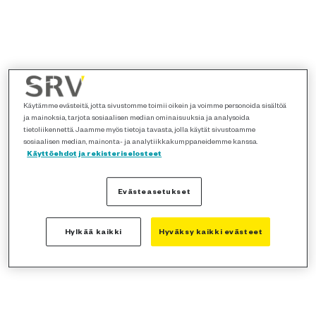
Käytämme evästeitä, jotta sivustomme toimii oikein ja voimme personoida sisältöä
ja mainoksia, tarjota sosiaalisen median ominaisuuksia ja analysoida
tietoliikennettä. Jaamme myös tietoja tavasta, jolla käytät sivustoamme
sosiaalisen median, mainonta- ja analytiikkakumppaneidemme kanssa.
Käyttöehdot ja rekisteriselosteet
Evästeasetukset
Hylkää kaikki
Hyväksy kaikki evästeet