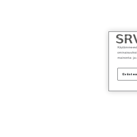
Käytämme eväs
ominaisuuksia
mainonta- ja
Eväste