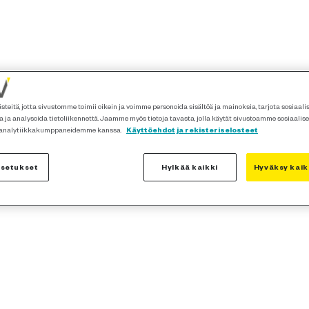
teitä, jotta sivustomme toimii oikein ja voimme personoida sisältöä ja mainoksia, tarjota sosiaal
 ja analysoida tietoliikennettä. Jaamme myös tietoja tavasta, jolla käytät sivustoamme sosiaalis
 analytiikkakumppaneidemme kanssa.
Käyttöehdot ja rekisteriselosteet
asetukset
Hylkää kaikki
Hyväksy kaik