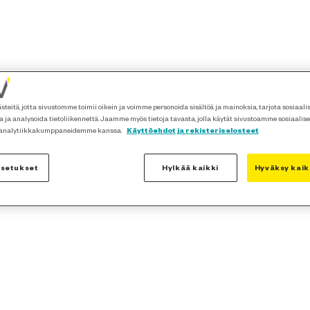
teitä, jotta sivustomme toimii oikein ja voimme personoida sisältöä ja mainoksia, tarjota sosiaal
 ja analysoida tietoliikennettä. Jaamme myös tietoja tavasta, jolla käytät sivustoamme sosiaalis
 analytiikkakumppaneidemme kanssa.
Käyttöehdot ja rekisteriselosteet
asetukset
Hylkää kaikki
Hyväksy kaik