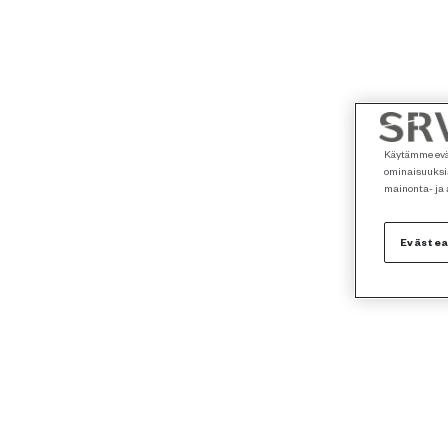
Käytämme eväs
ominaisuuksia
mainonta- ja
Eväste