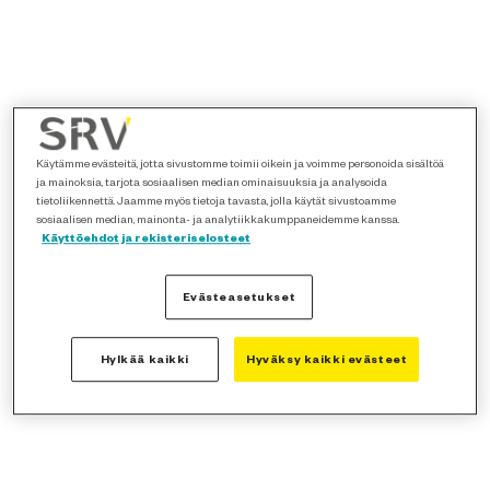
Käytämme evästeitä, jotta sivustomme toimii oikein ja voimme personoida sisältöä
ja mainoksia, tarjota sosiaalisen median ominaisuuksia ja analysoida
tietoliikennettä. Jaamme myös tietoja tavasta, jolla käytät sivustoamme
sosiaalisen median, mainonta- ja analytiikkakumppaneidemme kanssa.
Käyttöehdot ja rekisteriselosteet
Evästeasetukset
Hylkää kaikki
Hyväksy kaikki evästeet