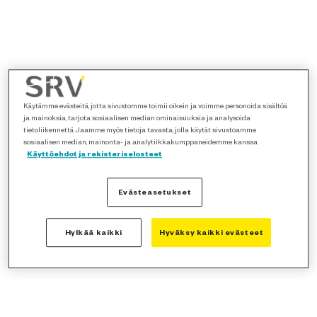
Käytämme evästeitä, jotta sivustomme toimii oikein ja voimme personoida sisältöä
ja mainoksia, tarjota sosiaalisen median ominaisuuksia ja analysoida
tietoliikennettä. Jaamme myös tietoja tavasta, jolla käytät sivustoamme
sosiaalisen median, mainonta- ja analytiikkakumppaneidemme kanssa.
Käyttöehdot ja rekisteriselosteet
Evästeasetukset
Hylkää kaikki
Hyväksy kaikki evästeet