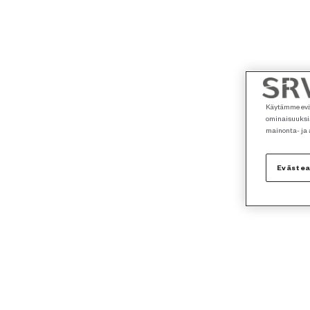
Käytämme eväs
ominaisuuksia
mainonta- ja
Eväste