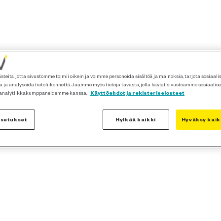
teitä, jotta sivustomme toimii oikein ja voimme personoida sisältöä ja mainoksia, tarjota sosiaal
 ja analysoida tietoliikennettä. Jaamme myös tietoja tavasta, jolla käytät sivustoamme sosiaalis
 analytiikkakumppaneidemme kanssa.
Käyttöehdot ja rekisteriselosteet
asetukset
Hylkää kaikki
Hyväksy kaik