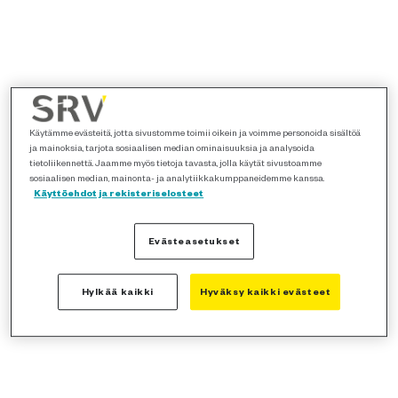
Käytämme evästeitä, jotta sivustomme toimii oikein ja voimme personoida sisältöä
ja mainoksia, tarjota sosiaalisen median ominaisuuksia ja analysoida
tietoliikennettä. Jaamme myös tietoja tavasta, jolla käytät sivustoamme
sosiaalisen median, mainonta- ja analytiikkakumppaneidemme kanssa.
Käyttöehdot ja rekisteriselosteet
Evästeasetukset
Hylkää kaikki
Hyväksy kaikki evästeet