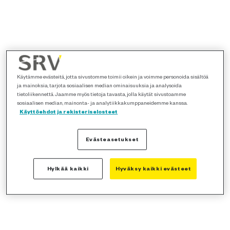
Käytämme evästeitä, jotta sivustomme toimii oikein ja voimme personoida sisältöä
ja mainoksia, tarjota sosiaalisen median ominaisuuksia ja analysoida
tietoliikennettä. Jaamme myös tietoja tavasta, jolla käytät sivustoamme
sosiaalisen median, mainonta- ja analytiikkakumppaneidemme kanssa.
Käyttöehdot ja rekisteriselosteet
Evästeasetukset
Hylkää kaikki
Hyväksy kaikki evästeet