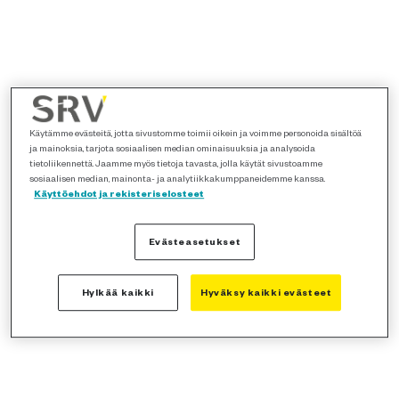
Käytämme evästeitä, jotta sivustomme toimii oikein ja voimme personoida sisältöä
ja mainoksia, tarjota sosiaalisen median ominaisuuksia ja analysoida
tietoliikennettä. Jaamme myös tietoja tavasta, jolla käytät sivustoamme
sosiaalisen median, mainonta- ja analytiikkakumppaneidemme kanssa.
Käyttöehdot ja rekisteriselosteet
Evästeasetukset
Hylkää kaikki
Hyväksy kaikki evästeet