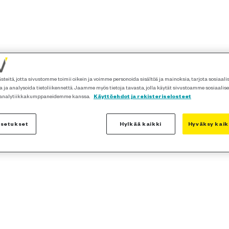
teitä, jotta sivustomme toimii oikein ja voimme personoida sisältöä ja mainoksia, tarjota sosiaal
 ja analysoida tietoliikennettä. Jaamme myös tietoja tavasta, jolla käytät sivustoamme sosiaalis
 analytiikkakumppaneidemme kanssa.
Käyttöehdot ja rekisteriselosteet
asetukset
Hylkää kaikki
Hyväksy kaik