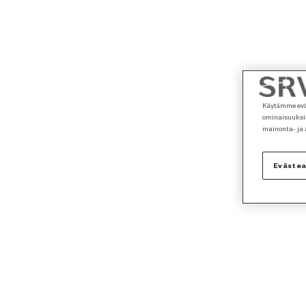
Käytämme eväs
ominaisuuksia
mainonta- ja
Eväste