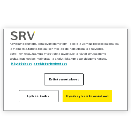
Käytämme evästeitä, jotta sivustomme toimii oikein ja voimme personoida sisältöä
ja mainoksia, tarjota sosiaalisen median ominaisuuksia ja analysoida
tietoliikennettä. Jaamme myös tietoja tavasta, jolla käytät sivustoamme
sosiaalisen median, mainonta- ja analytiikkakumppaneidemme kanssa.
Käyttöehdot ja rekisteriselosteet
Evästeasetukset
Hylkää kaikki
Hyväksy kaikki evästeet