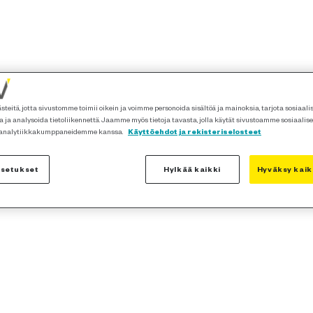
teitä, jotta sivustomme toimii oikein ja voimme personoida sisältöä ja mainoksia, tarjota sosiaal
 ja analysoida tietoliikennettä. Jaamme myös tietoja tavasta, jolla käytät sivustoamme sosiaalis
 analytiikkakumppaneidemme kanssa.
Käyttöehdot ja rekisteriselosteet
asetukset
Hylkää kaikki
Hyväksy kaik