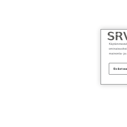
Käytämme eväs
ominaisuuksia
mainonta- ja
Eväste