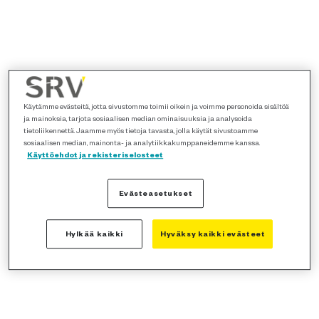
Käytämme evästeitä, jotta sivustomme toimii oikein ja voimme personoida sisältöä
ja mainoksia, tarjota sosiaalisen median ominaisuuksia ja analysoida
tietoliikennettä. Jaamme myös tietoja tavasta, jolla käytät sivustoamme
sosiaalisen median, mainonta- ja analytiikkakumppaneidemme kanssa.
Käyttöehdot ja rekisteriselosteet
Evästeasetukset
Hylkää kaikki
Hyväksy kaikki evästeet