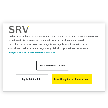
Käytämme evästeitä, jotta sivustomme toimii oikein ja voimme personoida sisältöä
ja mainoksia, tarjota sosiaalisen median ominaisuuksia ja analysoida
tietoliikennettä. Jaamme myös tietoja tavasta, jolla käytät sivustoamme
sosiaalisen median, mainonta- ja analytiikkakumppaneidemme kanssa.
Käyttöehdot ja rekisteriselosteet
Evästeasetukset
Hylkää kaikki
Hyväksy kaikki evästeet