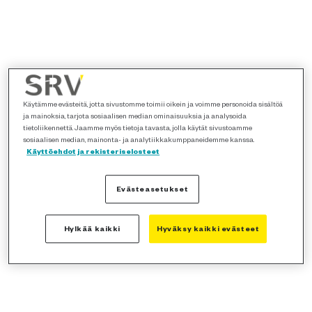
Käytämme evästeitä, jotta sivustomme toimii oikein ja voimme personoida sisältöä
ja mainoksia, tarjota sosiaalisen median ominaisuuksia ja analysoida
tietoliikennettä. Jaamme myös tietoja tavasta, jolla käytät sivustoamme
sosiaalisen median, mainonta- ja analytiikkakumppaneidemme kanssa.
Käyttöehdot ja rekisteriselosteet
Evästeasetukset
Hylkää kaikki
Hyväksy kaikki evästeet