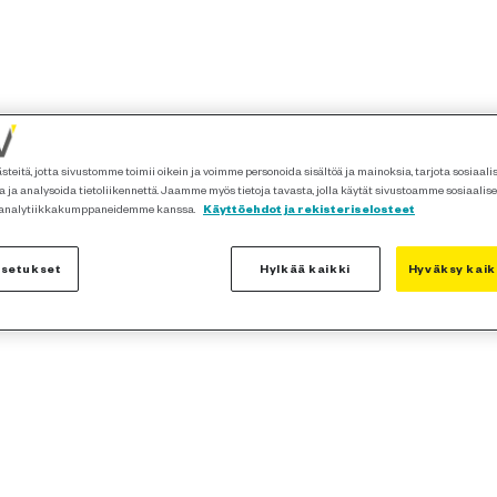
teitä, jotta sivustomme toimii oikein ja voimme personoida sisältöä ja mainoksia, tarjota sosiaal
 ja analysoida tietoliikennettä. Jaamme myös tietoja tavasta, jolla käytät sivustoamme sosiaalis
 analytiikkakumppaneidemme kanssa.
Käyttöehdot ja rekisteriselosteet
asetukset
Hylkää kaikki
Hyväksy kaik