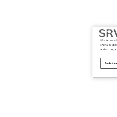
Käytämme eväs
ominaisuuksia
mainonta- ja
Eväste