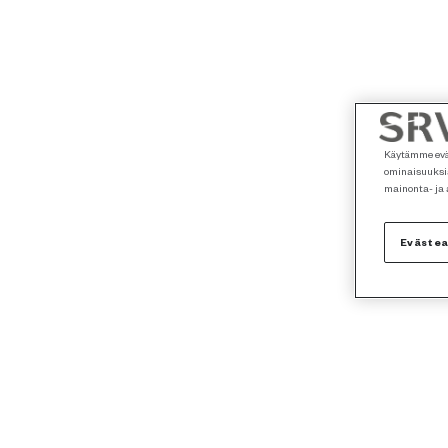
Käytämme eväs
ominaisuuksia
mainonta- ja
Eväste