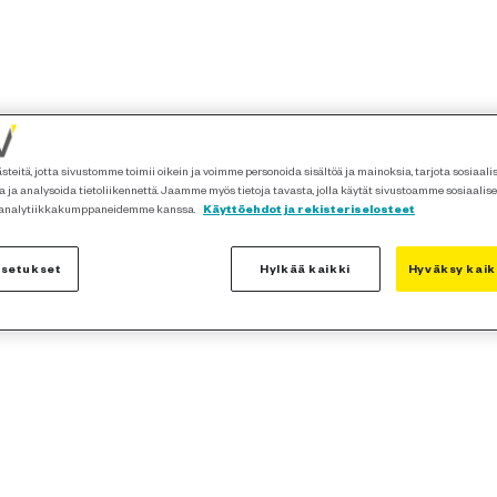
teitä, jotta sivustomme toimii oikein ja voimme personoida sisältöä ja mainoksia, tarjota sosiaal
 ja analysoida tietoliikennettä. Jaamme myös tietoja tavasta, jolla käytät sivustoamme sosiaalis
 analytiikkakumppaneidemme kanssa.
Käyttöehdot ja rekisteriselosteet
asetukset
Hylkää kaikki
Hyväksy kaik