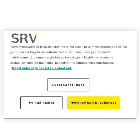
Käytämme evästeitä, jotta sivustomme toimii oikein ja voimme personoida sisältöä
ja mainoksia, tarjota sosiaalisen median ominaisuuksia ja analysoida
tietoliikennettä. Jaamme myös tietoja tavasta, jolla käytät sivustoamme
sosiaalisen median, mainonta- ja analytiikkakumppaneidemme kanssa.
Käyttöehdot ja rekisteriselosteet
Evästeasetukset
Hylkää kaikki
Hyväksy kaikki evästeet